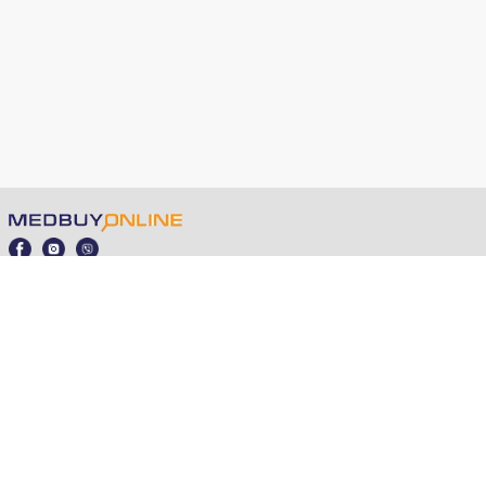
medbuy.online © 2021 - 2025
Публічна оферта
Партнерська програма
Замовлення, оплата та доставка
+380 98 353 5560
04210, м. Київ, Івасюка Володимира 12л
info@medbuy.online
Експрес-тести TM TUBUVA - європейська якість та
доступна ціна.