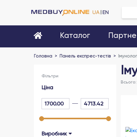
UA
EN
|
Партне
Каталог
Головна
Панель експрес-тестів
Імунолог
Ім
Фільтри
Всього
Ціна
Виробник