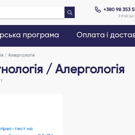
+380 98 353 
З 9:00 до 
рська програма
Оплата і доста
ія / Алергологія
унологія / Алергологія
:
1