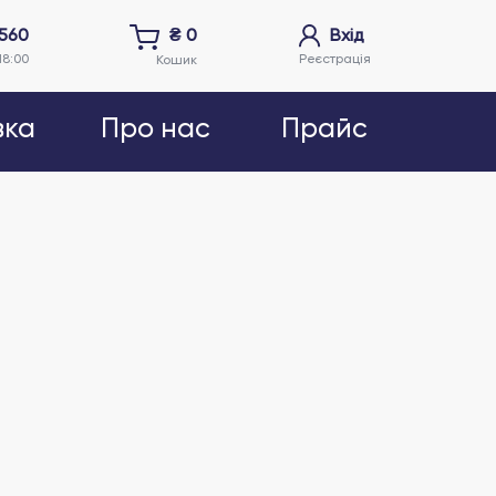
5560
₴
0
Вхід
18:00
Реєстрація
Кошик
вка
Про нас
Прайс