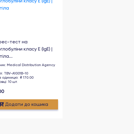
рес-тест на
глобуліни класу E (IgE) |
іла...
ник
:
Medical Distribution Agency
ул
:
TBV-A1001B-10
за одиницю
:
₴
170.00
овці
:
10
шт
.
00
Додати до кошика