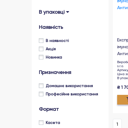
В упаковці
Наявність
Експ
В наявності
імуно
Акція
Антит
Новинка
Вироб
s.r.o.
Артик
Призначення
Ціна 
В упак
Домашнє використання
₴
1 7
Професійне використання
Формат
Касета
1