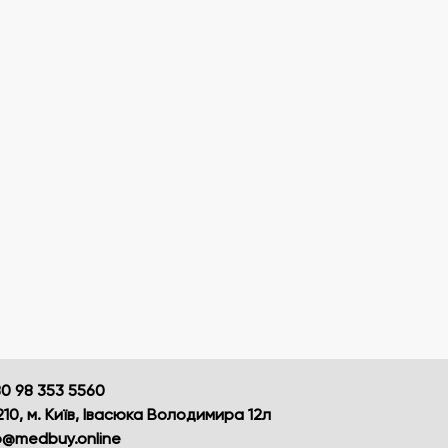
0 98 353 5560
10, м. Київ, Івасюка Володимира 12л
o@medbuy.online