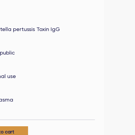
tella pertussis Toxin IgG
public
nal use
lasma
to cart