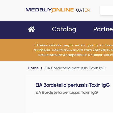
UA
EN
|
Partn
Catalog
Шановні клієнти, звертаємо вашу увагу на тимч
проблеми і найближчим часом така можливість б
можна виконати в переважній більшості банківс
Home
EIA Bordetella pertussis Toxin IgG
EIA Bordetella pertussis Toxin IgG
EIA Bordetella pertussis Toxin IgG