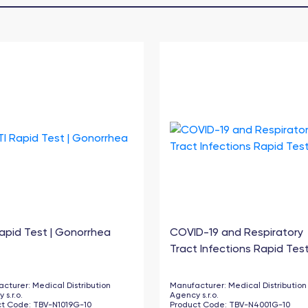
Rapid Test | Gonorrhea
COVID-19 and Respiratory
Tract Infections Rapid Test.
acturer
:
Medical Distribution
Manufacturer
:
Medical Distribution
 s.r.o.
Agency s.r.o.
ct Code
:
TBV-N1019G-10
Product Code
:
TBV-N4001G-10