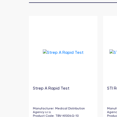
Strep A Rapid Test
STI 
Manufacturer
:
Medical Distribution
Manuf
Agency s.r.o.
Agency
Product Code
:
TBV-N1004G-10
Produ