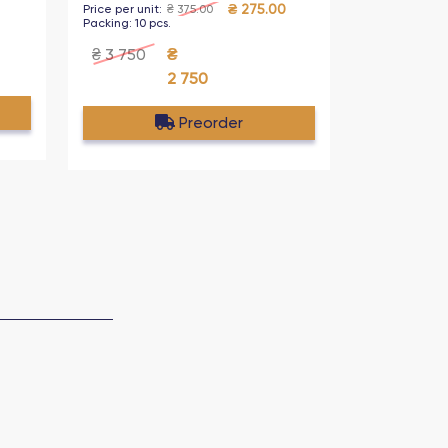
₴
275.00
Price per unit
:
₴
375.00
Packing
:
10
pcs
.
₴
3 750
₴
2 750
Preorder