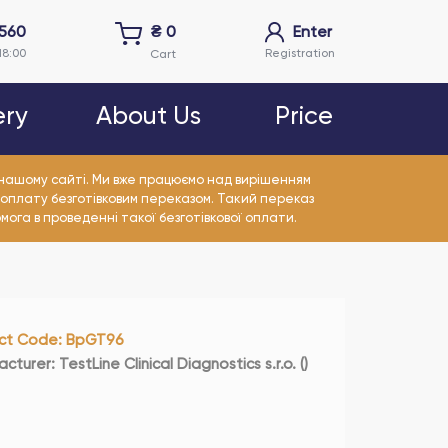
5560
₴
0
Enter
18:00
Registration
Cart
ery
About Us
Price
а нашому сайті. Ми вже працюємо над вирішенням
 оплату безготівковим переказом. Такий переказ
омога в проведенні такої безготівкової оплати.
ct Code
:
BpGT96
acturer
:
TestLine Clinical Diagnostics s.r.o.
(
)