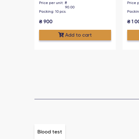
Price per unit
:
₴
Price p
90.00
Packing
:
10
pcs
.
Packi
₴
900
₴
1 0
Add to cart
Blood test