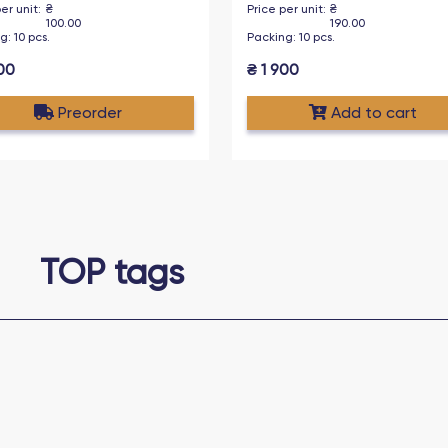
er unit
:
₴
Price per unit
:
₴
100.00
190.00
ng
:
10
pcs
.
Packing
:
10
pcs
.
00
₴
1 900
Preorder
Add to cart
TOP tags