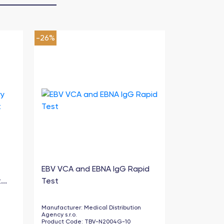
-
26
%
EBV VCA and EBNA IgG Rapid
..
Test
Manufacturer
:
Medical Distribution
Agency s.r.o.
Product Code
:
TBV-N2004G-10