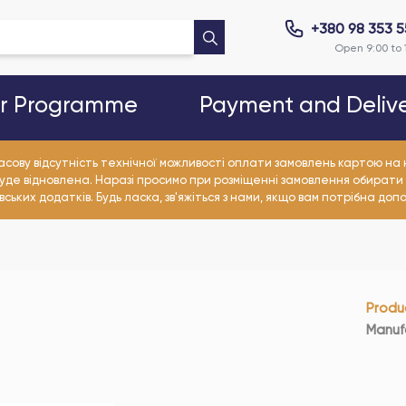
+380 98 353 
Open 9:00 to 
er Programme
Payment and Deliv
асову відсутність технічної можливості оплати замовлень картою н
уде відновлена. Наразі просимо при розміщенні замовлення обирати
ьких додатків. Будь ласка, зв'яжіться з нами, якщо вам потрібна доп
Produ
Manuf