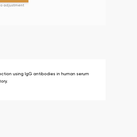
 to adjustment
fection using IgG antibodies in human serum
ory.