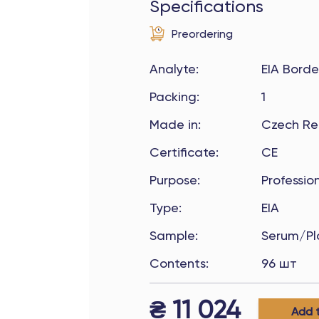
Specifications
Preordering
Analyte
:
EIA Borde
Packing
:
1
Made in
:
Czech Re
Certificate
:
CE
Purpose
:
Professio
Type
:
EIA
Sample
:
Serum/P
Contents
:
96 шт
₴
11 024
Add 