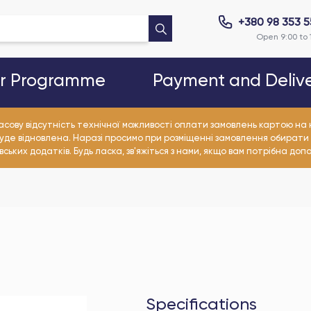
+380 98 353 
Open 9:00 to 
er Programme
Payment and Deliv
асову відсутність технічної можливості оплати замовлень картою н
уде відновлена. Наразі просимо при розміщенні замовлення обирати
ьких додатків. Будь ласка, зв'яжіться з нами, якщо вам потрібна доп
Specifications