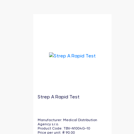
Strep A Rapid Test
Manufacturer
:
Medical Distribution
Agency s.r.o.
Product Code
:
TBV-N1004G-10
Price per unit
:
₴
90.00