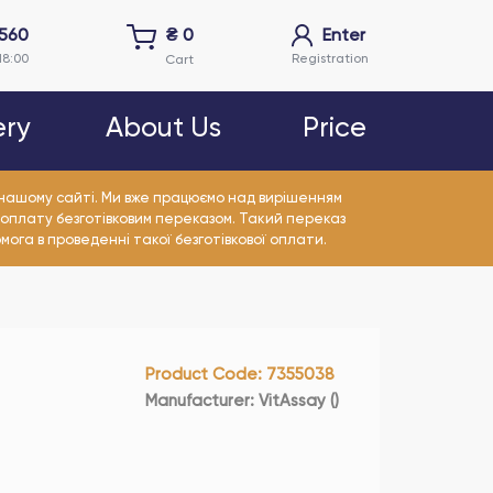
5560
₴
0
Enter
18:00
Registration
Cart
ery
About Us
Price
а нашому сайті. Ми вже працюємо над вирішенням
 оплату безготівковим переказом. Такий переказ
омога в проведенні такої безготівкової оплати.
Product Code
:
7355038
Manufacturer
:
VitAssay
(
)