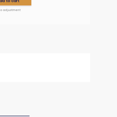
dd to cart
 to adjustment