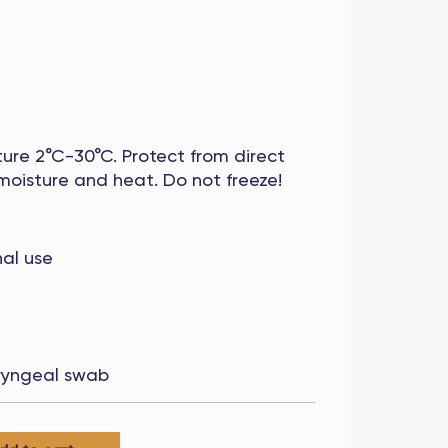
re 2°C-30°C. Protect from direct
 moisture and heat. Do not freeze!
nal use
yngeal swab