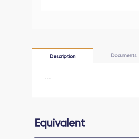
Documents
Description
---
Еquivalent