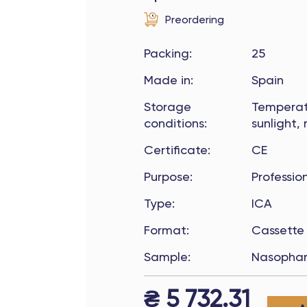
Preordering
Packing
:
25
Made in
:
Spain
Storage
Temperatu
conditions
:
sunlight,
Certificate
:
CE
Purpose
:
Professio
Type
:
ICA
Format
:
Cassette
Sample
:
Nasophar
₴
5 732.31