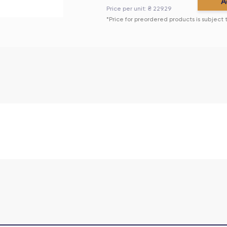
A
Price per unit
: ₴
229.29
*Price for preordered products is subject