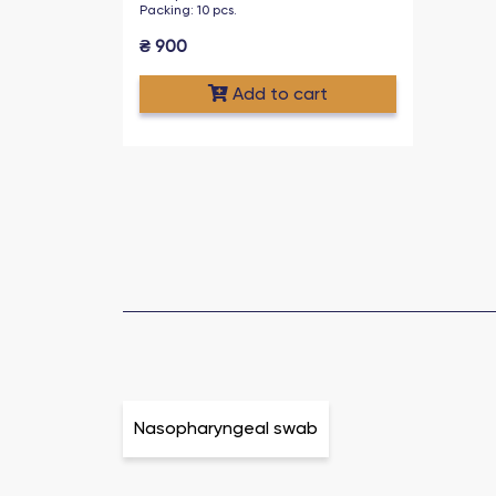
Packing
:
10
pcs
.
₴
900
Add to cart
Nasopharyngeal swab