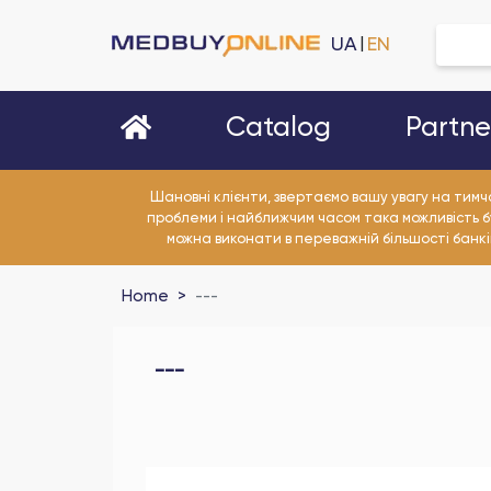
UA
EN
|
Partn
Catalog
Шановні клієнти, звертаємо вашу увагу на тимч
проблеми і найближчим часом така можливість б
можна виконати в переважній більшості банківс
Home
---
---