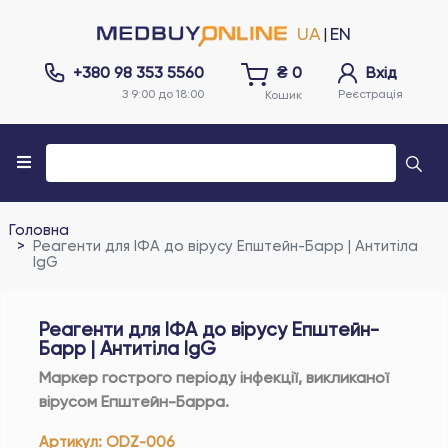
UA
EN
|
+380 98 353 5560
₴
0
Вхід
З 9:00 до 18:00
Реєстрація
Кошик
Головна
Реагенти для ІФА до вірусу Епштейн-Барр | Антитіла
IgG
Реагенти для ІФА до вірусу Епштейн-
Барр | Антитіла IgG
Маркер гострого періоду інфекції, викликаної
вірусом Епштейн-Барра.
Артикул
:
ODZ-006