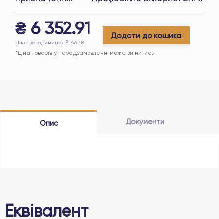
₴
6 352.91
Додати до кошика
Ціна за одиницю
: ₴
66.18
*Ціна товарів у передзамовленні може змінитись
Документи
Опис
Еквівалент