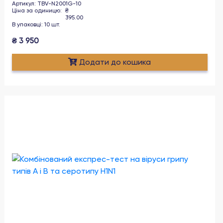
Артикул
:
TBV-N2001G-10
Ціна за одиницю
:
₴
395.00
В упаковці
:
10
шт
.
₴
3 950
Додати до кошика