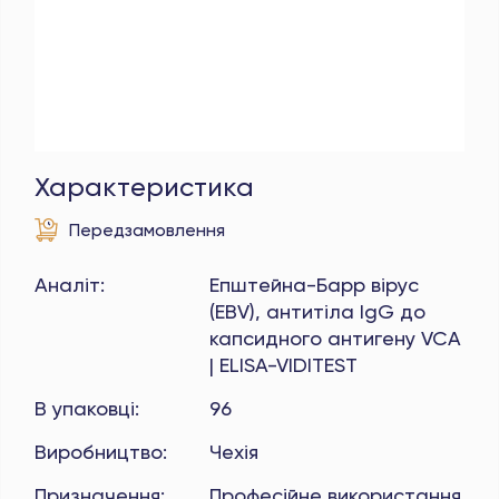
Характеристика
Передзамовлення
Аналіт
:
Епштейна-Барр вірус
(EBV), антитіла IgG до
капсидного антигену VCA
| ELISA-VIDITEST
В упаковці
:
96
Виробництво
:
Чехія
Призначення
:
Професійне використання