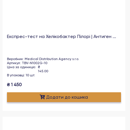
Експрес-тест на Хелікобактер Пілорі | Антиген ...
Виробник
:
Medical Distribution Agency s.r.o.
Артикул
:
TBV-N1002G-10
Ціна за одиницю
:
₴
145.00
В упаковці
:
10
шт
.
₴
1 450
Додати до кошика