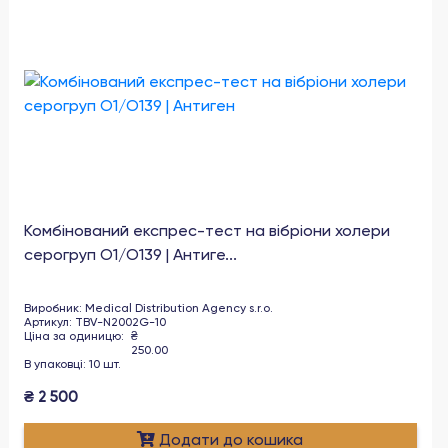
Комбінований експрес-тест на вібріони холери
серогруп О1/О139 | Антиге...
Виробник
:
Medical Distribution Agency s.r.o.
Артикул
:
TBV-N2002G-10
Ціна за одиницю
:
₴
250.00
В упаковці
:
10
шт
.
₴
2 500
Додати до кошика