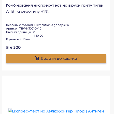
Комбінований експрес-тест на віруси грипу типів
A і B та серотипу H1N1...
Виробник
:
Medical Distribution Agency s.r.o.
Артикул
:
TBV-N3001G-10
Ціна за одиницю
:
₴
430.00
В упаковці
:
10
шт
.
₴
4 300
Додати до кошика