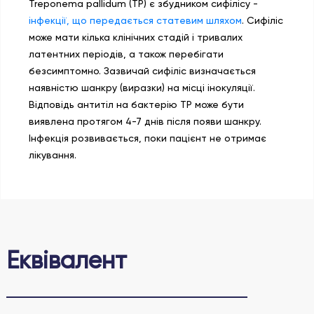
Treponema pallidum (TP) є збудником сифілісу -
інфекції, що передається статевим шляхом
. Сифіліс
може мати кілька клінічних стадій і тривалих
латентних періодів, а також перебігати
безсимптомно. Зазвичай сифіліс визначається
наявністю шанкру (виразки) на місці інокуляції.
Відповідь антитіл на бактерію TP може бути
виявлена протягом 4-7 днів після появи шанкру.
Інфекція розвивається, поки пацієнт не отримає
лікування.
Еквівалент