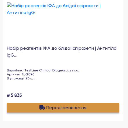
Набір реагентів ІФА до блідої спірохети | Антитіла
IgG...
Виробник
:
TestLine Clinical Diagnostics s.r.o.
Артикул
:
TpG096
В упаковці
:
96
шт
.
₴
5 835
Передзамовлення