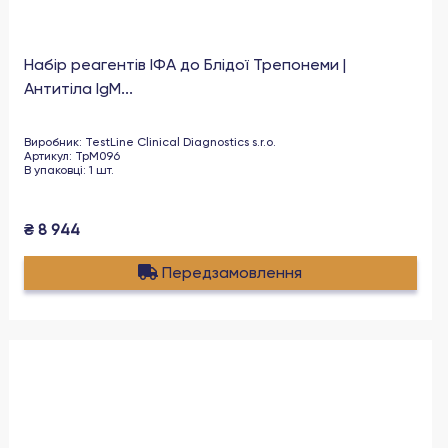
Набір реагентів ІФА до Блідої Трепонеми |
Антитіла IgM...
Виробник
:
TestLine Clinical Diagnostics s.r.o.
Артикул
:
TpM096
В упаковці
:
1
шт
.
₴
8 944
Передзамовлення