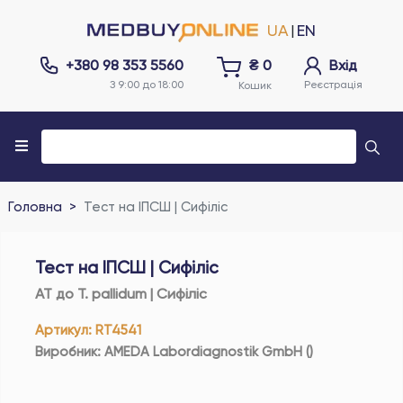
UA
EN
|
+380 98 353 5560
₴
0
Вхід
З 9:00 до 18:00
Реєстрація
Кошик
Головна
Тест на ІПСШ | Сифіліс
Тест на ІПСШ | Сифіліс
АТ до T. pallidum | Сифіліс
Артикул
:
RT4541
Виробник
:
AMEDA Labordiagnostik GmbH
(
)