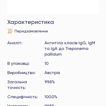
Характеристика
Передзамовлення
Аналіт
:
Антитіла класів IgG, IgM
та IgA до Treponema
pallidum
В упаковці
:
10
Виробництво
:
Австрія
Загальна
99.8%
точність
:
Специфічність
:
100.0%
Чутливість
:
99.5%