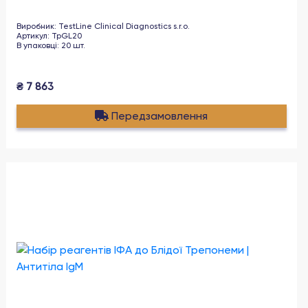
Виробник
:
TestLine Clinical Diagnostics s.r.o.
Артикул
:
TpGL20
В упаковці
:
20
шт
.
₴
7 863
Передзамовлення