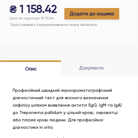
₴
1 158.42
Додати до кошика
Ціна за одиницю
: ₴
115.84
*Ціна товарів у передзамовленні може змінитись
Документи
Опис
Професійний швидкий імунохроматографічний
діагностичний тест для якісного визначення
сифілісу шляхом виявлення антитіл (IgG, IgM та IgA)
до Treponema pallidum у цільній крові, сироватці
або плазмі крові людини. Для професійної
діагностики in vitro.