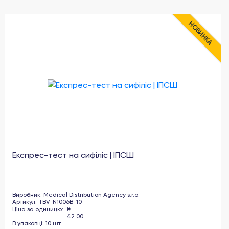
НОВИНКА
Експрес-тест на сифіліс | ІПСШ
Виробник
:
Medical Distribution Agency s.r.o.
Артикул
:
TBV-N1006B-10
Ціна за одиницю
:
₴
42.00
В упаковці
:
10
шт
.