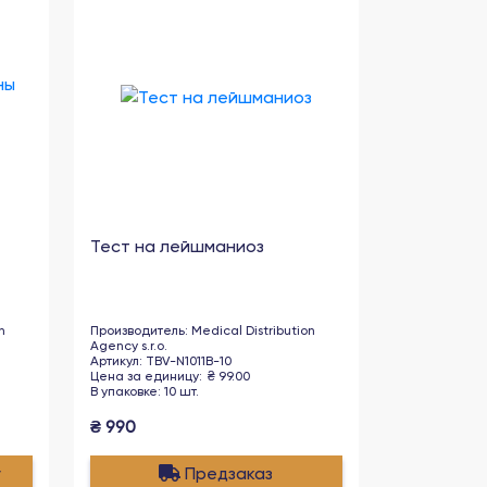
Тест на лейшманиоз
n
Производитель
:
Medical Distribution
Agency s.r.o.
Артикул
:
TBV-N1011B-10
Цена за единицу
:
₴
99.00
В упаковке
:
10
шт
.
₴
990
у
Предзаказ