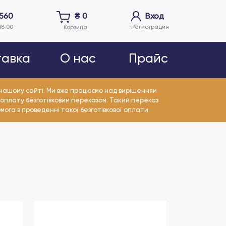
5560
₴
0
Вход
18:00
Регистрация
Корзина
тавка
О нас
Прайс
а нашому сайті. Ми вже працюємо над вирішенням
 оплату безготівковим переказом. Такий переказ
омога в проведенні такої безготівкової оплати.