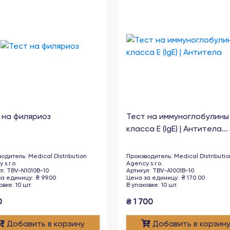
 на филяриоз
Тест на иммуноглобулины
класса E (IgE) | Антитела...
водитель
:
Medical Distribution
Производитель
:
Medical Distributio
 s.r.o.
Agency s.r.o.
ул
:
TBV-N1010B-10
Артикул
:
TBV-A1001B-10
за единицу
:
₴
99.00
Цена за единицу
:
₴
170.00
овке
:
10
шт
.
В упаковке
:
10
шт
.
0
₴
1 700
Добавить в корзину
Добавить в корзин