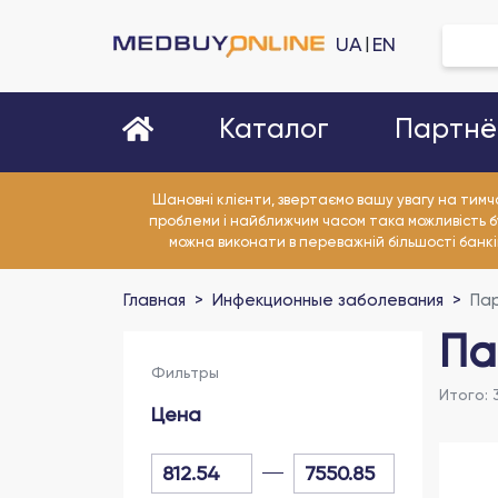
UA
EN
|
Партнё
Каталог
Шановні клієнти, звертаємо вашу увагу на тимч
проблеми і найближчим часом така можливість б
можна виконати в переважній більшості банківс
Главная
Инфекционные заболевания
Па
Па
Фильтры
Итого
:
Цена