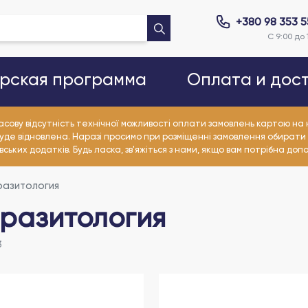
+380 98 353 
С 9:00 до 
рская программа
Оплата и дос
асову відсутність технічної можливості оплати замовлень картою н
уде відновлена. Наразі просимо при розміщенні замовлення обирати
ьких додатків. Будь ласка, зв'яжіться з нами, якщо вам потрібна доп
разитология
разитология
3