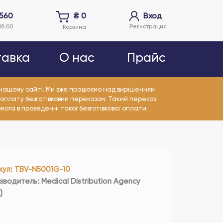
5560
₴
0
Вход
18:00
Регистрация
Корзина
тавка
О нас
Прайс
а нашому сайті. Ми вже працюємо над вирішенням
 оплату безготівковим переказом. Такий переказ
омога в проведенні такої безготівкової оплати.
кул
:
TBV-N5001G-10
зводитель
:
Medical Distribution Agency
(
)