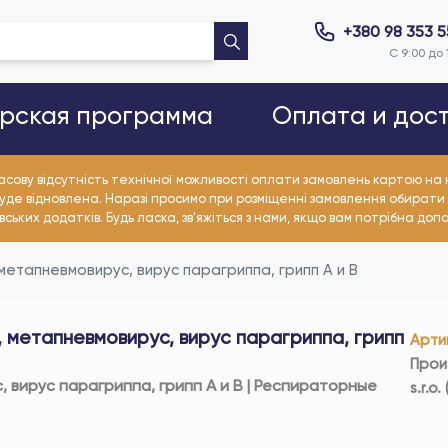
+380 98 353 
С 9:00 до 
рская программа
Оплата и дос
асову відсутність технічної можливості оплати замовлень картою н
уде відновлена. Наразі просимо при розміщенні замовлення обирати
ьких додатків. Будь ласка, зв'яжіться з нами, якщо вам потрібна доп
метапневмовирус, вирус парагриппа, грипп А и В
 метапневмовирус, вирус парагриппа, грипп
Арти
Прои
 вирус парагриппа, грипп А и В | Респираторные
s.r.o.