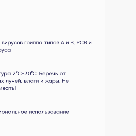
 вирусов гриппа типов A и B, РСВ и
руса
ура 2°C-30°C. Беречь от
х лучей, влаги и жары. Не
ивать!
иональное использование