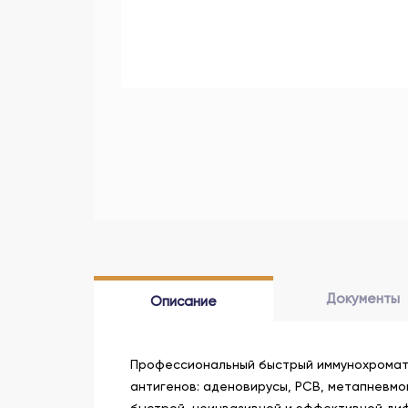
Документы
Описание
Профессиональный быстрый иммунохромато
антигенов: аденовирусы, РСВ, метапневмов
быстрой, неинвазивной и эффективной диф