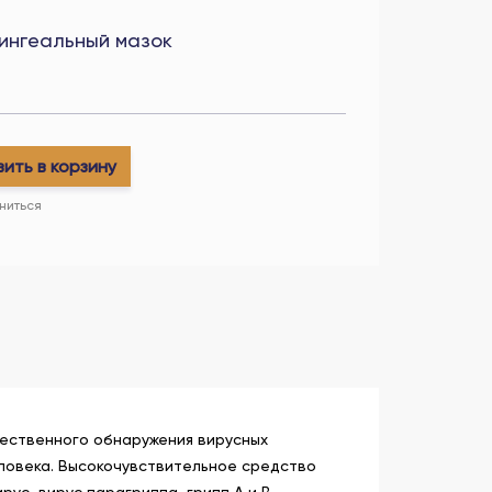
ингеальный мазок
ить в корзину
ниться
ественного обнаружения вирусных
человека. Высокочувствительное средство
с, вирус парагриппа, грипп А и В