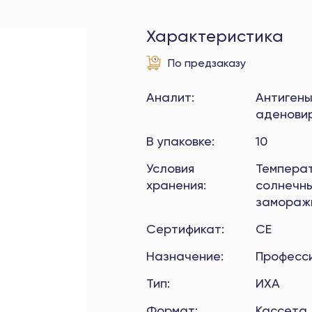
Характеристика
По предзаказу
Аналит
:
Антигены
аденови
В упаковке
:
10
Условия
Температ
хранения
:
солнечны
замораж
Сертификат
:
CE
Назначение
:
Професс
Тип
:
ИХА
Формат
:
Кассета