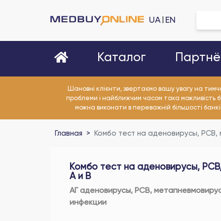
UA
EN
|
Партнё
Каталог
Шановні клієнти, звертаємо вашу увагу на тимч
проблеми і найближчим часом така можливість б
можна виконати в переважній більшості банківс
Главная
Комбо тест на аденовирусы, РСВ, 
Комбо тест на аденовирусы, РСВ,
А и В
АГ аденовирусы, РСВ, метапневмовирус,
инфекции