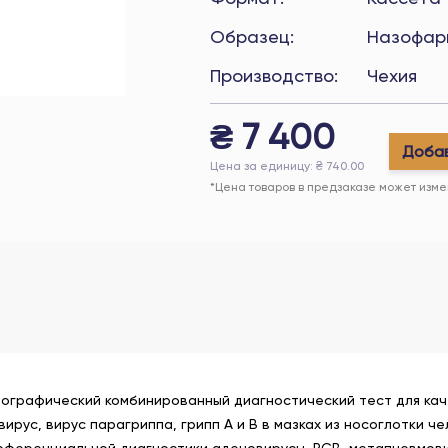
Образец
:
Назофар
Производство
:
Чехия
₴
7 400
Добав
Цена за единицу
: ₴
740.00
*Цена товаров в предзаказе может изме
графический комбинированный диагностический тест для кач
ирус, вирус парагриппа, грипп А и В в мазках из носоглотки 
ференциальной диагностики аденовирусы, РСВ, метапневмовиру